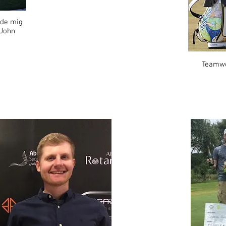
ade mig
 John
Teamwo