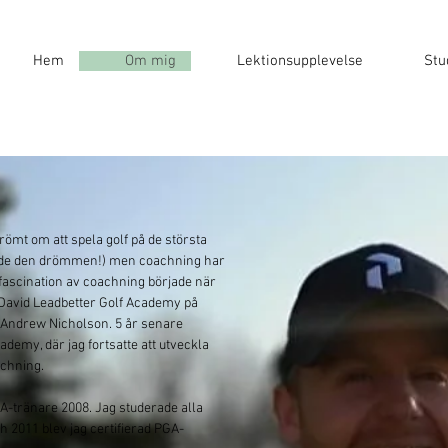
Hem
Om mig
Lektionsupplevelse
Stu
drömt om att spela golf på de största
rande den drömmen!) men coachning har
n fascination av coachning började när
l David Leadbetter Golf Academy på
v Andrew Nicholson. 5 år senare
demy, där jag fortsatte att utveckla
achning.
GA-tränare 2008. Jag studerade alla
ch 2011 blev jag certifierad PGA-