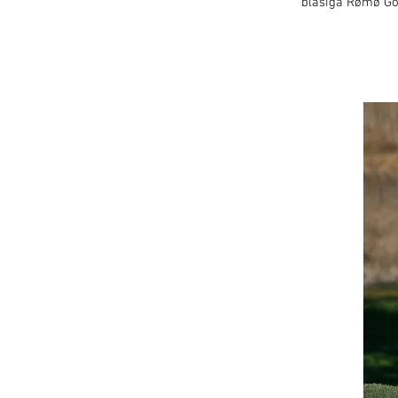
blåsiga Rømø Go