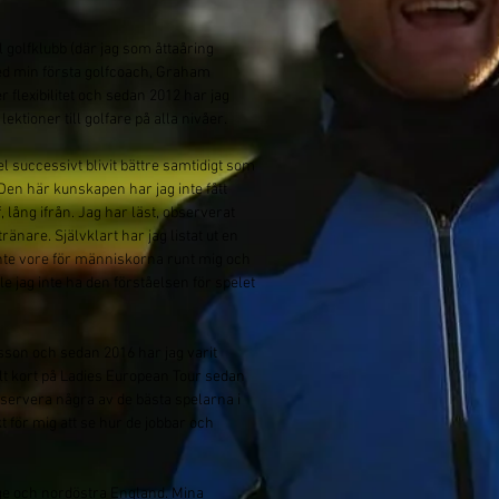
l golfklubb (där jag som åttaåring
ed min första golfcoach, Graham
 flexibilitet och sedan 2012 har jag
tioner till golfare på alla nivåer.
l successivt blivit bättre samtidigt som
en här kunskapen har jag inte fått
, lång ifrån. Jag har läst, observerat
ränare. Självklart har jag listat ut en
nte vore för människorna runt mig och
e jag inte ha den förståelsen för spelet
sson och sedan 2016 har jag varit
llt kort på Ladies European Tour sedan
observera några av de bästa spelarna i
t för mig att se hur de jobbar och
erige och nordöstra England. Mina