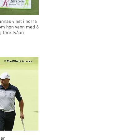
annas vinst i norra
om hon vann med 6
g före tvåan
ner