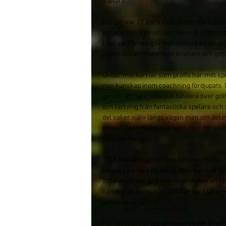
tränare.
När jag var 22 återvände jag till Hartlepoo
började min karriär) och började jobba m
Liadlaw. Flytten gav min spelarkarriär mer
jobbat tillsammans med Graham och gett lek
Under min karriär som proffs har mitt spe
min kunskap inom coachning fördjupats. D
genom att bara sitta och fundera över golf
och lärt mig från fantastiska spelare och t
del saker själv längs vägen men om det i
erfarenheterna jag har varit med om skull
som jag har idag.
2015 träffade jag min fru Johanna Gustav
hennes tränare på heltid. Hon har haft fu
2016 vilket har gett mig möjligheten att 
världen på damsidan. Det har varit lärorik
varför de är så bra.
För tillfället har jag lektioner i både Sv