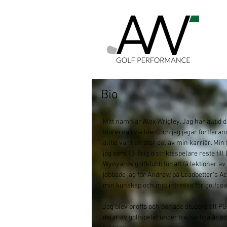
Bio
Mitt namn är Alex Wrigley. Jag har alltid 
tourerna i världen(och jag jagar fortfa
alltid varit en stor del av min karriär. Mi
jag som 15-årig distriktsspelare reste til
Wynyards golfklubb för att få lektioner a
jobbade jag för Andrew på Leadbetter's Aca
min kunskap och mitt intresse för golfco
Jag blev proffs och började studera till P
delar av golfspelet under tre härliga år o