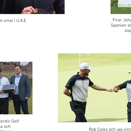
Firar Joh
 vinst i U.A.E.
Spanien s
sla
ordic Golf
la och
Rob Coles och jag vin