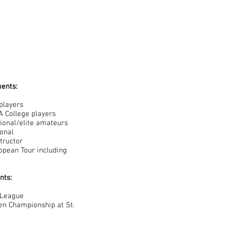
ents:
players
A College players
ional/elite amateurs
ional
tructor
opean Tour including
nts:
 League
en Championship at St.