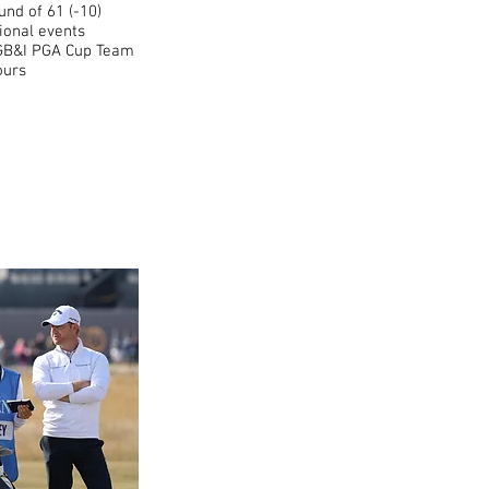
und of 61 (-10)
ional events
GB&I PGA Cup Team
ours