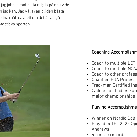
ag jobbar mot att ta mig in på en av de
 jag kan. Jag vill även bli den bästa
sina mål, oavsett om det är att gå
ntastiska sporten.
Coaching Accomplishm
Coach to multiple LET 
Coach to multiple NCA
Coach to other profess
Qualified PGA Profess
Trackman Certified Ins
Caddied
on Ladies Eur
major championships
Playing Accomplishme
Winner on Nordic Golf
Played in The 2022 Op
Andrews
4 course records